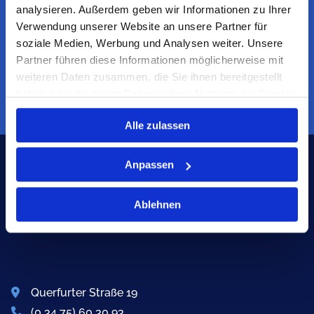
analysieren. Außerdem geben wir Informationen zu Ihrer
Verwendung unserer Website an unsere Partner für
Speziallösungen und individuelle
soziale Medien, Werbung und Analysen weiter. Unsere
Maßanfertigung aus eigener
Partner führen diese Informationen möglicherweise mit
Produktion in allen RAL- Farben.
weiteren Daten zusammen, die Sie ihnen bereitgestellt
haben oder die sie im Rahmen Ihrer Nutzung der Dienste
gesammelt haben.
Alle zulassen
Anpassen
Ablehnen
Querfurter Straße 19

(0 34 75) 60 30 93
